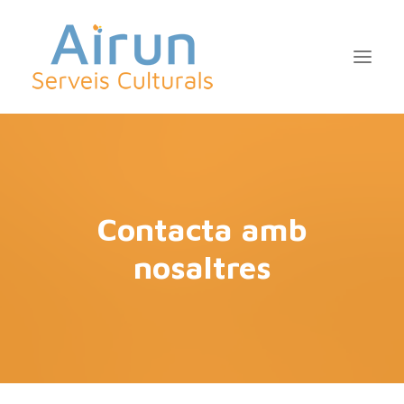
INICI
QUI SOM
Contacta amb
SERVEIS
nosaltres
PROJECTES
CLIENTS
CONTACTE
CAT