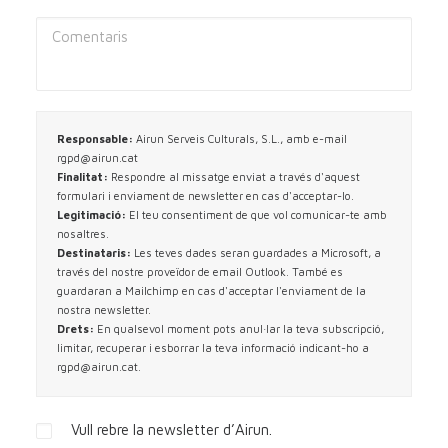
Responsable:
Airun Serveis Culturals, S.L., amb e-mail
rgpd@airun.cat
Finalitat:
Respondre al missatge enviat a través d'aquest
formulari i enviament de newsletter en cas d'acceptar-lo.
Legitimació:
El teu consentiment de que vol comunicar-te amb
nosaltres.
Destinataris:
Les teves dades seran guardades a Microsoft, a
través del nostre proveïdor de email Outlook. També es
guardaran a
Mailchimp
en cas d'acceptar l'enviament de la
nostra newsletter.
Drets:
En qualsevol moment pots anul·lar la teva subscripció,
limitar, recuperar i esborrar la teva informació indicant-ho a
rgpd@airun.cat
.
Vull rebre la newsletter d’Airun.