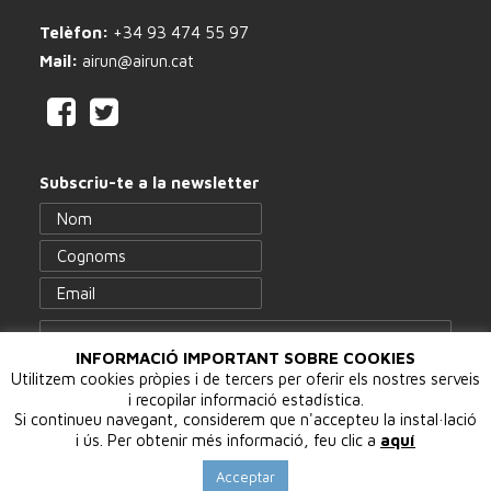
Telèfon:
+34 93 474 55 97
Mail:
airun@airun.cat
Subscriu-te a la newsletter
INFORMACIÓ IMPORTANT SOBRE COOKIES
Utilitzem cookies pròpies i de tercers per oferir els nostres serveis
i recopilar informació estadística.
Si continueu navegant, considerem que n'accepteu la instal·lació
i ús. Per obtenir més informació, feu clic a
aquí
© 2017 · Airun Serveis Culturals, S.L. · Tots els drets reservats ·
Política de privacitat
·
Política de cookies
Disseny
WeWeb
Acceptar